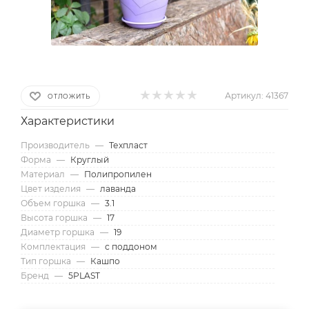
Артикул:
41367
ОТЛОЖИТЬ
Характеристики
Производитель
—
Техпласт
Форма
—
Круглый
Материал
—
Полипропилен
Цвет изделия
—
лаванда
Объем горшка
—
3.1
Высота горшка
—
17
Диаметр горшка
—
19
Комплектация
—
с поддоном
Тип горшка
—
Кашпо
Бренд
—
5PLAST