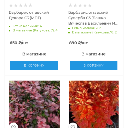
Барбарис оттавский
Барбарис оттавский
Декора С3 (МПГ)
Суперба С3 (Лашко
Вячеслав Васильевич ИП
Есть в наличии: 4
Есть в наличии: 2
КФх)
В магазине (Катукова, 7): 4
В магазине (Катукова, 7): 2
650
₽
/шт
890
₽
/шт
В магазине
В магазине
В КОРЗИНУ
В КОРЗИНУ