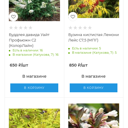
Буддлея давида Уайт
Бузина кистистая Лемони
Профьюжн С2
Лейс С7,5 (МПГ)
(КолорЛайн)
Есть в наличии: 5
Есть в наличии: 16
В магазине (Катукова, 7): 5
В магазине (Катукова, 7): 16
650
₽
/шт
850
₽
/шт
В магазине
В магазине
В КОРЗИНУ
В КОРЗИНУ