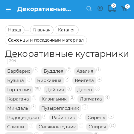
0
0
Декоративные кустарники на сайте Semfart.ru
Назад
Главная
Каталог
—
Саженцы и посадочный материал
Декоративные кустарники
204
4
7
1
Барбарис
Буддлея
Азалия
2
2
4
Бузина
Бирючина
Вейгела
98
2
6
Гортензия
Дейция
Дерен
1
2
6
Карагана
Кизильник
Лапчатка
3
12
Миндаль
Пузыреплодник
1
1
12
Рододендрон
Рябинник
Сирень
1
1
23
Самшит
Снежноягодник
Спирея