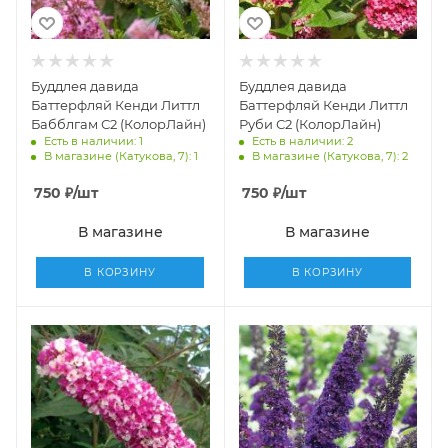
Буддлея давида
Буддлея давида
Баттерфляй Кенди Литтл
Баттерфляй Кенди Литтл
Бабблгам С2 (КолорЛайн)
Руби С2 (КолорЛайн)
Есть в наличии: 1
Есть в наличии: 2
В магазине (Катукова, 7): 1
В магазине (Катукова, 7): 2
750
₽
/шт
750
₽
/шт
В магазине
В магазине
В КОРЗИНУ
В КОРЗИНУ