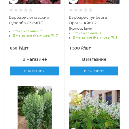
Барбарис оттавский
Барбарис тунберга
Суперба С3 (МПГ)
Оранж Айс С2
(КолорЛайн)
Есть в наличии: 7
Есть в наличии: 1
В магазине (Катукова, 7): 7
В магазине (Катукова, 7): 1
650
₽
/шт
1 590
₽
/шт
В магазине
В магазине
В КОРЗИНУ
В КОРЗИНУ