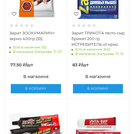
Зарит ЗООКУМАРИН+
Зарит ТРИКОТА тесто-сыр
зерно 400гр (35)
брикет 200 гр.
ИСТРЕБИТЕЛЬ от крыс
Есть в наличии: 512
Есть в наличии: 943
(25) 25178
В магазине (Катукова, 7): 27
В магазине (Катукова, 7): 15
77.50
₽
/шт
83
₽
/шт
В магазине
В магазине
В КОРЗИНУ
В КОРЗИНУ