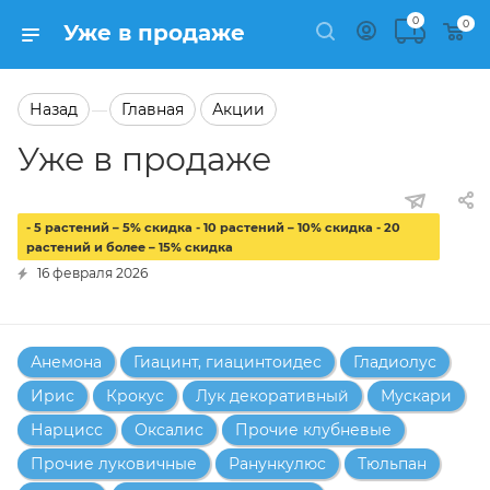
0
0
Уже в продаже
Назад
Главная
Акции
—
Уже в продаже
- 5 растений – 5% скидка - 10 растений – 10% скидка - 20
растений и более – 15% скидка
16 февраля 2026
Анемона
Гиацинт, гиацинтоидес
Гладиолус
Ирис
Крокус
Лук декоративный
Мускари
Нарцисс
Оксалис
Прочие клубневые
Прочие луковичные
Ранункулюс
Тюльпан