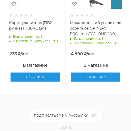
Корнеудалитель (ПВХ
Механический удалитель
ручка) FT 361-E (24)
сорняков GRINDA
PROLine CYCLONE-100,
Есть в наличии: 1
Есть в наличии: 8
длина 1000 мм,
В магазине (Катукова, 7): 1
В магазине (Катукова, 7): 2
алюминиевый корпус,
оксидированное
233
₽
/шт
4 990
₽
/шт
покрытие
В магазине
В магазине
В КОРЗИНУ
В КОРЗИНУ
ПОДПИСАТЬСЯ НА РАССЫЛКУ
2026 ©