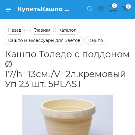
0
0
КупитьКашпо Толедо с поддоном Ø 17/h=13см./V=2л.кремовый Уп 23 шт. 5PLAST в каталоге Кашпо Заказать Кашпо Толедо с поддоном Ø 17/h=13см./V=2л.кремовый Уп 23 шт. 5PLAST в каталоге Кашпо на сайте Semfart.ru
Назад
Главная
Каталог
—
Кашпо и аксессуары для цветов
Кашпо
Кашпо Толедо с поддоном
Ø
17/h=13см./V=2л.кремовый
Уп 23 шт. 5PLAST