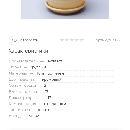
Артикул:
41221
ОТЛОЖИТЬ
Характеристики
Производитель
—
Техпласт
Форма
—
Круглый
Материал
—
Полипропилен
Цвет изделия
—
кремовый
Объем горшка
—
2
Высота горшка
—
13
Диаметр горшка
—
17
Комплектация
—
с поддоном
Тип горшка
—
Кашпо
Бренд
—
5PLAST