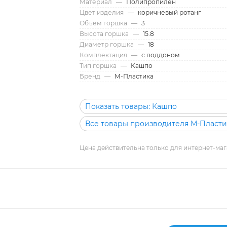
Материал
—
Полипропилен
Цвет изделия
—
коричневый ротанг
Объем горшка
—
3
Высота горшка
—
15.8
Диаметр горшка
—
18
Комплектация
—
с поддоном
Тип горшка
—
Кашпо
Бренд
—
М-Пластика
Показать товары: Кашпо
Все товары производителя М-Пласти
Цена действительна только для интернет-маг