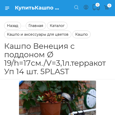
0
0
КупитьКашпо Венеция с поддоном Ø 19/h=17см./V=3,1л.терракот Уп 14 шт. 5PLAST в каталоге Кашпо Заказать Кашпо Венеция с поддоном Ø 19/h=17см./V=3,1л.терракот Уп 14 шт. 5PLAST в каталоге Кашпо на сайте Semfart.ru
Назад
Главная
Каталог
—
Кашпо и аксессуары для цветов
Кашпо
Кашпо Венеция с
поддоном Ø
19/h=17см./V=3,1л.терракот
Уп 14 шт. 5PLAST