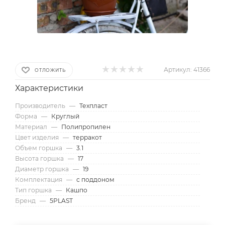
Артикул:
41366
ОТЛОЖИТЬ
Характеристики
Производитель
—
Техпласт
Форма
—
Круглый
Материал
—
Полипропилен
Цвет изделия
—
терракот
Объем горшка
—
3.1
Высота горшка
—
17
Диаметр горшка
—
19
Комплектация
—
с поддоном
Тип горшка
—
Кашпо
Бренд
—
5PLAST