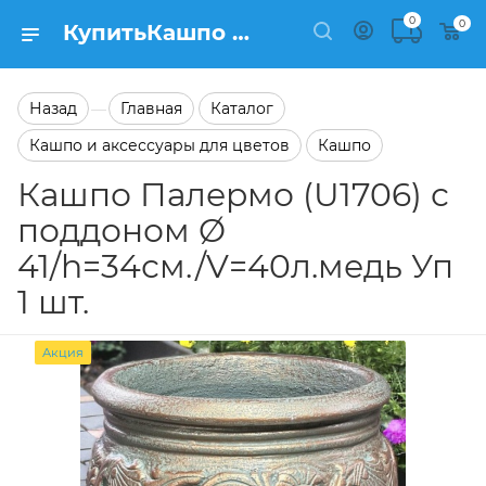
0
0
КупитьКашпо Палермо (U1706) с поддоном Ø 41/h=34см./V=40л.медь Уп 1 шт. в каталоге Кашпо Заказать Кашпо Палермо (U1706) с поддоном Ø 41/h=34см./V=40л.медь Уп 1 шт. в каталоге Кашпо на сайте Semfart.ru
Назад
Главная
Каталог
—
Кашпо и аксессуары для цветов
Кашпо
Кашпо Палермо (U1706) с
поддоном Ø
41/h=34см./V=40л.медь Уп
1 шт.
Акция