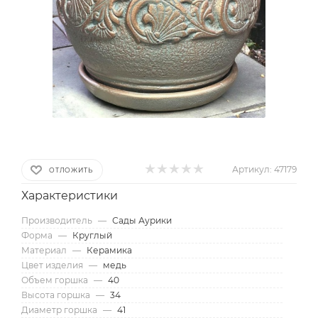
Артикул:
47179
ОТЛОЖИТЬ
Характеристики
Производитель
—
Сады Аурики
Форма
—
Круглый
Материал
—
Керамика
Цвет изделия
—
медь
Объем горшка
—
40
Высота горшка
—
34
Диаметр горшка
—
41