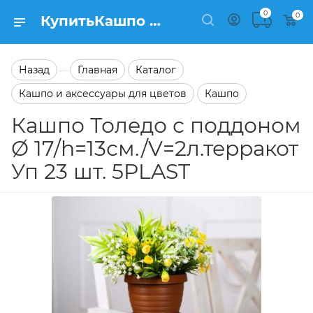
0
0
КупитьКашпо Толедо с поддоном Ø 17/h=13см./V=2л.терракот Уп 23 шт. 5PLAST в каталоге Кашпо Заказать Кашпо Толедо с поддоном Ø 17/h=13см./V=2л.терракот Уп 23 шт. 5PLAST в каталоге Кашпо на сайте Semfart.ru
Назад
Главная
Каталог
—
Кашпо и аксессуары для цветов
Кашпо
Кашпо Толедо с поддоном
Ø 17/h=13см./V=2л.терракот
Уп 23 шт. 5PLAST