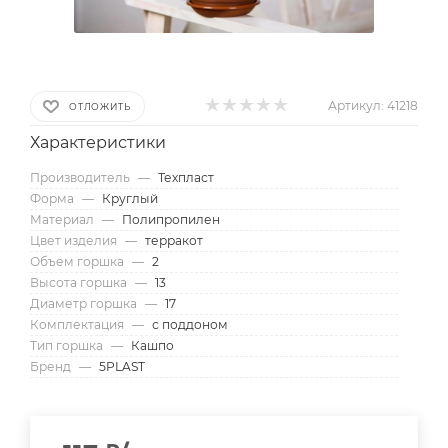
Артикул:
41218
ОТЛОЖИТЬ
Характеристики
Производитель
—
Техпласт
Форма
—
Круглый
Материал
—
Полипропилен
Цвет изделия
—
терракот
Объем горшка
—
2
Высота горшка
—
13
Диаметр горшка
—
17
Комплектация
—
с поддоном
Тип горшка
—
Кашпо
Бренд
—
5PLAST