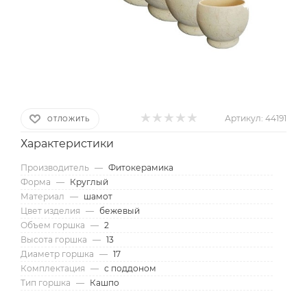
Артикул:
44191
ОТЛОЖИТЬ
Характеристики
Производитель
—
Фитокерамика
Форма
—
Круглый
Материал
—
шамот
Цвет изделия
—
бежевый
Объем горшка
—
2
Высота горшка
—
13
Диаметр горшка
—
17
Комплектация
—
с поддоном
Тип горшка
—
Кашпо