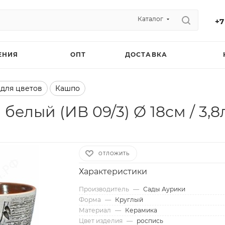
Каталог
+7
ЕНИЯ
ОПТ
ДОСТАВКА
 для цветов
Кашпо
елый (ИВ 09/3) Ø 18см / 3,8л
ОТЛОЖИТЬ
Характеристики
Производитель
—
Сады Аурики
Форма
—
Круглый
Материал
—
Керамика
Цвет изделия
—
роспись