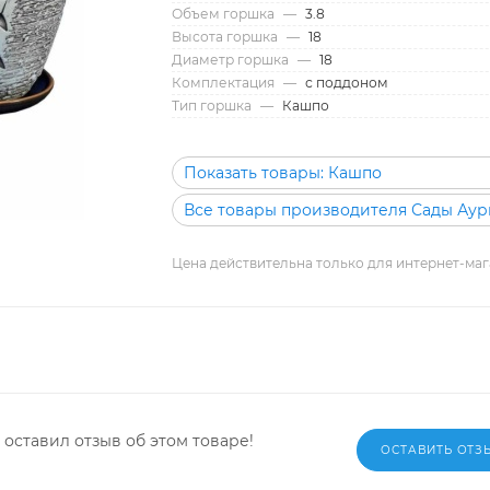
Объем горшка
—
3.8
Высота горшка
—
18
Диаметр горшка
—
18
Комплектация
—
с поддоном
Тип горшка
—
Кашпо
Показать товары: Кашпо
Все товары производителя Сады Ау
Цена действительна только для интернет-маг
 оставил отзыв об этом товаре!
ОСТАВИТЬ ОТЗ