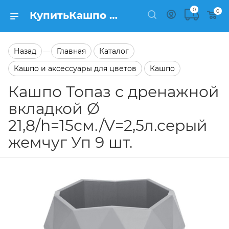
0
0
КупитьКашпо Топаз с дренажной вкладкой Ø 21,8/h=15см./V=2,5л.серый жемчуг Уп 9 шт. в каталоге Кашпо Заказать Кашпо Топаз с дренажной вкладкой Ø 21,8/h=15см./V=2,5л.серый жемчуг Уп 9 шт. в каталоге Кашпо на сайте Semfart.ru
Назад
Главная
Каталог
—
Кашпо и аксессуары для цветов
Кашпо
Кашпо Топаз с дренажной
вкладкой Ø
21,8/h=15см./V=2,5л.серый
жемчуг Уп 9 шт.