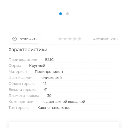
Артикул:
39821
ОТЛОЖИТЬ
Характеристики
Производитель
—
ВМС
Форма
—
Круглый
Материал
—
Полипропилен
Цвет изделия
—
оливковый
Объем горшка
—
15
Высота горшка
—
61
Диаметр горшка
—
30
Комплектация
—
с дренажной вкладкой
Тип горшка
—
Кашпо напольное