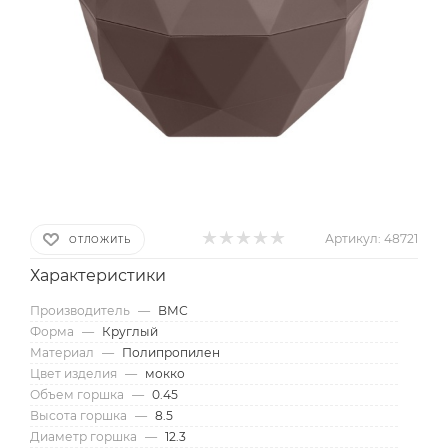
Артикул:
48721
ОТЛОЖИТЬ
Характеристики
Производитель
—
ВМС
Форма
—
Круглый
Материал
—
Полипропилен
Цвет изделия
—
мокко
Объем горшка
—
0.45
Высота горшка
—
8.5
Диаметр горшка
—
12.3