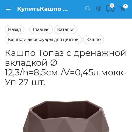
0
0
КупитьКашпо Топаз с дренажной вкладкой Ø 12,3/h=8,5см./V=0,45л.мокко Уп 27 шт. в каталоге Кашпо Заказать Кашпо Топаз с дренажной вкладкой Ø 12,3/h=8,5см./V=0,45л.мокко Уп 27 шт. в каталоге Кашпо на сайте Semfart.ru
Назад
Главная
Каталог
—
Кашпо и аксессуары для цветов
Кашпо
Кашпо Топаз с дренажной
вкладкой Ø
12,3/h=8,5см./V=0,45л.мокко
Уп 27 шт.